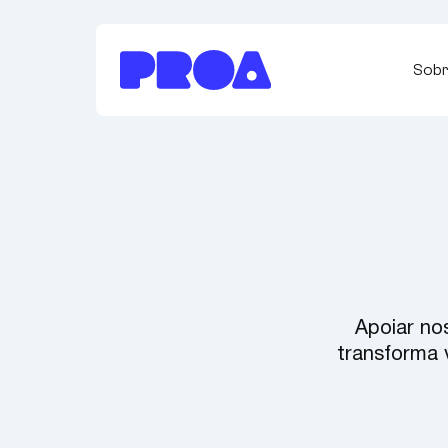
o
conteúdo
principal
Sob
Apoiar no
transforma v