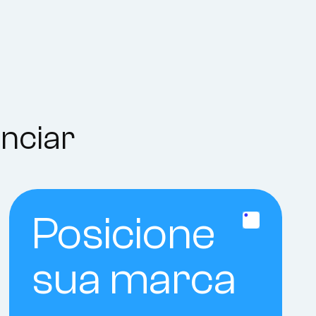
anciar
Posicione
sua marca