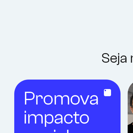
Seja 
Promova
impacto