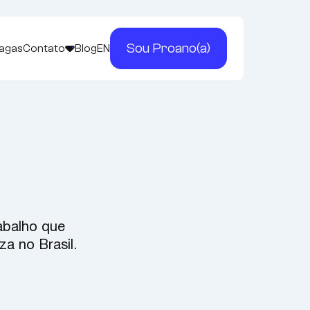
Sou Proano(a)
Vagas
Contato
Blog
EN
abalho que
za no Brasil.