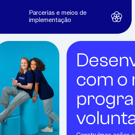
Parcerias e meios de
implementação
Desenv
com o 
progr
volunt