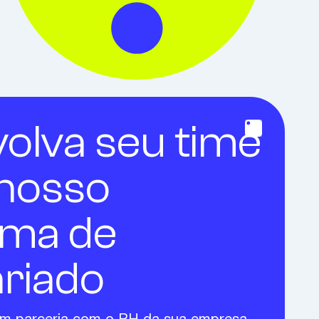
olva seu time
nosso
ama de
ariado