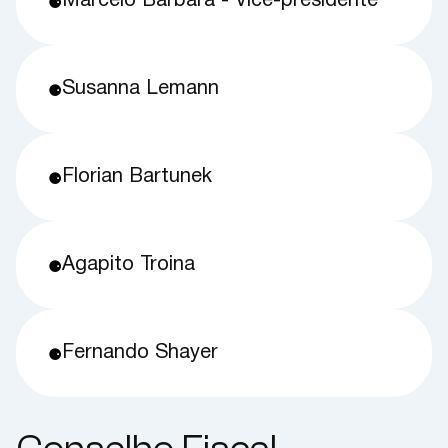
Marcelo Barbará - Vice-presidente
⚈
Susanna Lemann
⚈
Florian Bartunek
⚈
Agapito Troina
⚈
Fernando Shayer
⚈