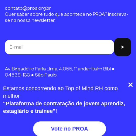
contato@proa.org.br
Quer saber sobre tudo que acontece no PROA? Inscreva-
se na nossa newsletter.
Av. Brigadeiro Faria Lima, 4.055, 1º andar Itaim Bibi ●
04538-133 ● São Paulo
ASSOCIACAO INSTITUTO PROA - 08.172.505/0001-45
Estamos concorrendo ao Top of Mind RH como
melhor
"Plataforma de contratação de jovem aprendiz,
estagiário e trainee"
!
Vote no PROA