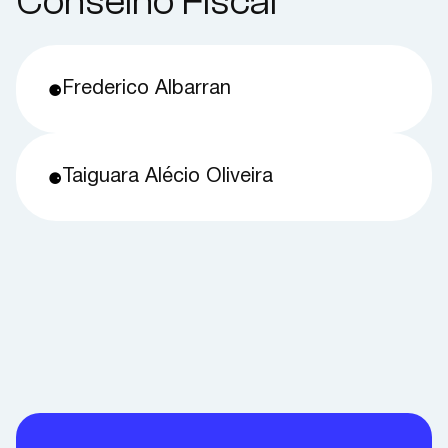
Conselho Fiscal
Frederico Albarran
⚈
Taiguara Alécio Oliveira
⚈