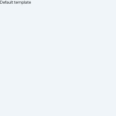
o
Default template
conteúdo
principal