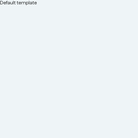
o
Default template
conteúdo
principal