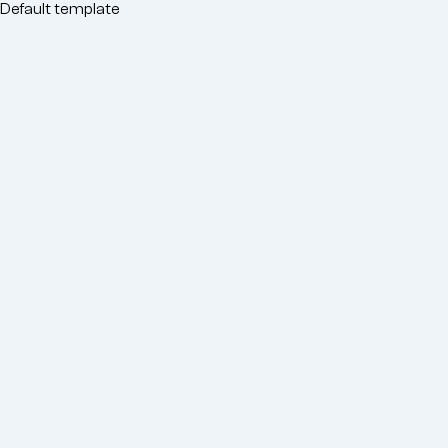
o
Default template
conteúdo
principal